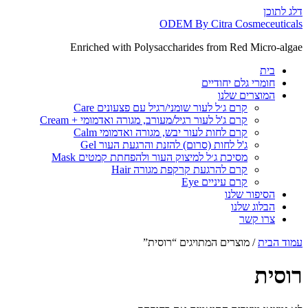
דלג לתוכן
ODEM By Citra Cosmeceuticals
Enriched with Polysaccharides from Red Micro-algae
בית
חומרי גלם יחודיים
המוצרים שלנו
קרם ג׳ל לעור שומני/רגיל עם פצעונים Care
קרם ג'ל לעור רגיל/מעורב, מגורה ואדמומי + Cream
קרם לחות לעור יבש, מגורה ואדמומי Calm
ג'ל לחות (סרום) להזנת והרגעת העור Gel
מסיכת ג׳ל למיצוק העור ולהפחתת קמטים Mask
קרם להרגעת קרקפת מגורה Hair
קרם עיניים Eye
הסיפור שלנו
הבלוג שלנו
צרו קשר
עמוד הבית
/ מוצרים המתויגים “רוסית”
רוסית