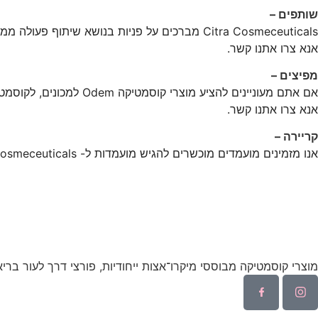
שותפים –
Citra Cosmeceuticals מברכים על פניות בנושא שיתוף פעולה ממרכזי מחקר העוסקים בתחומים רלוונטיים.
אנא צרו אתנו קשר.
מפיצים –
אם אתם מעוניינים להציע מוצרי קוסמטיקה Odem למכונים, לקוסמטיקאיות וקמעונאים מכובדים באזורכם,
אנא צרו אתנו קשר.
קריירה –
אנו מזמינים מועמדים מוכשרים להגיש מועמדות ל- Citra Cosmeceuticals בכדי לסייע בפיתוח, שיווק וניהול המותג שלנו ל- Cosmeceuticals Odem.
מוצרי קוסמטיקה מבוססי מיקרו־אצות ייחודיות, פורצי דרך לעור בריא, 