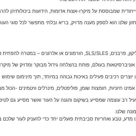
ודית שמבוססת על מיקרו-אצות אדומות, הידועות ביכולותיהן להרגי
 שלנו הוא לספק מענה מדויק, בריא ובלתי מתפשר לכל סוגי העור וב
קון, פרבנים,
SLS/SLES
, הורמונים או אלרגנים – במטרה להפחית 
ניברסיטאות בעולם, פותח בהצלחה גידול מבוקר ומדויק של מיקרו-א
יוצרים רכיבים פעילים באיכות גבוהה במיוחד, תוך מינימום שימוש 
ו חיוניות, חומצות שומן, פוליפנולים, מינרלים וויטמינים -הכול ממ
פעיל רב עוצמה שמסייע בשיקום והגנה על העור ואשר מסייע גם לטיפ
נה שלנו:
 מדע, טבע ואחריות סביבתית פועלים יחד כדי להעניק לעור שלכם בר