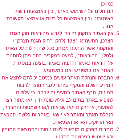
כמו כן
הם חלים על השימוש באתר, בין באמצעות רשת
האינטרנט ובין באמצעות כל רשת או אמצעי תקשורת
אחר.
אין באמור בתקנון זה כדי לגרוע מהוראות חוק הגנת
הצרכן, התשמ”א-1981 (להלן: “חוק הגנת הצרכן”)
והתקנות אשר הותקנו מכוחו, ככל שהן חלות על האתר
(להלן: “ההוראות”), למעט במקרים בהם ניתן להתנות
על הוראות כאמור והתניה כאמור בוצעה במסגרת
האתר אם במפורש ואם במשתמע.
החברה והנהלת האתר עושים כמיטב יכולתם להציג את
המידע השלם והמקיף ביותר לגבי המוצר לרבות
תמונות, חרף האמור בסעיף זה יובהר, כי עלולים
להופיע באתר בתום לב וללא כוונת זדון ו/או מתוך רצון
להטעות, אי דיוקים ו/או שגיאות ו/או השמטות והחברה,
הנהלת האתר והאתר לא יישאו באחריות כלשהי הנובעת
מאי הדיוקים ו/או או השגיאות.
כותרות הפרקים מובאות לשם נוחות והתמצאות המזמין
ולא ישמשו בפרשנות התקנון.