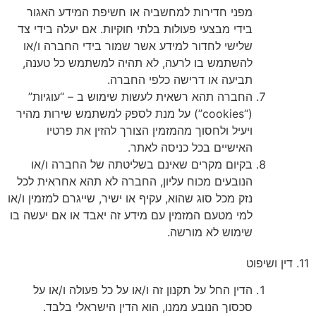
מפני חדירות למחשביה או חשיפת המידע האגור
בידי מבצעי פעולות בלתי חוקיות. אם יעלה בידי צד
שלישי לחדור למידע אשר שמור בידי החברה ו/או
להשתמש בו לרעה, לא תהיה למשתמש כל טענה,
תביעה או דרישה כלפי החברה.
החברה תהא רשאית לעשות שימוש ב – “עוגיות”
(“cookies”) על מנת לספק למשתמש שירות מהיר
ויעיל ולחסוך מהמזמין הצורך להזין את פרטיו
האישיים בכל כניסה לאתר.
בקיום מקרים שאינם בשליטתה של החברה ו/או
הנובעים מכוח עליון, החברה לא תהא אחראית לכל
נזק מכל סוג שהוא, עקיף או ישיר, שייגרם למזמין ו/או
למי מטעם המזמין עם מידע זה יאבד או אם יעשה בו
שימוש לא מורשה.
11. דין ושיפוט
הדין החל על תקנון זה ו/או על כל פעולה ו/או על
סכסוך הנובע ממנו, הוא הדין הישראלי בלבד.