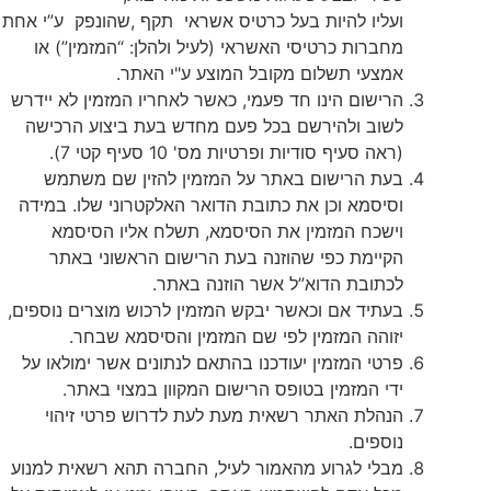
ועליו להיות בעל כרטיס אשראי תקף ,שהונפק ע”י אחת
מחברות כרטיסי האשראי (לעיל ולהלן: “המזמין”) או
אמצעי תשלום מקובל המוצע ע"י האתר.
הרישום הינו חד פעמי, כאשר לאחריו המזמין לא יידרש
לשוב ולהירשם בכל פעם מחדש בעת ביצוע הרכישה
(ראה סעיף סודיות ופרטיות מס' 10 סעיף קטי 7).
בעת הרישום באתר על המזמין להזין שם משתמש
וסיסמא וכן את כתובת הדואר האלקטרוני שלו. במידה
וישכח המזמין את הסיסמא, תשלח אליו הסיסמא
הקיימת כפי שהוזנה בעת הרישום הראשוני באתר
לכתובת הדוא”ל אשר הוזנה באתר.
בעתיד אם וכאשר יבקש המזמין לרכוש מוצרים נוספים,
יזוהה המזמין לפי שם המזמין והסיסמא שבחר.
פרטי המזמין יעודכנו בהתאם לנתונים אשר ימולאו על
ידי המזמין בטופס הרישום המקוון במצוי באתר.
הנהלת האתר רשאית מעת לעת לדרוש פרטי זיהוי
נוספים.
מבלי לגרוע מהאמור לעיל, החברה תהא רשאית למנוע