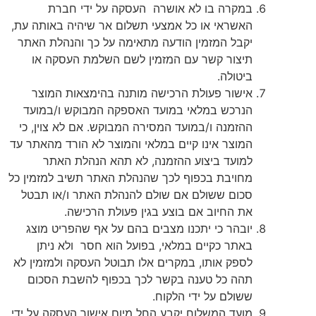
במקרה בו לא אושרה העסקה על ידי חברת
האשראי או כל אמצעי תשלום אר שיהיה באותה עת,
יקבל המזמין הודעה מתאימה על כך והנהלת האתר
תיצור קשר עם המזמין לשם השלמת העסקה או
ביטולה.
אישור פעולת הרכישה מותנה בהימצאות המוצר
הנרכש במלאי במועד האספקה המבוקש ו/במועד
ההזמנה ו/במועד המסירה המבוקש. אם לא צוין, כי
המוצר אינו קיים במלאי והמוצר לא הורד מהאתר עד
למועד ביצוע ההזמנה, לא תהא הנהלת האתר
מחויבת בכפוף לכך שהנהלת האתר תשיב למזמין כל
סכום ששולם אם שולם להנהלת האתר ו/או תבטל
את החיוב אם בוצע בגין פעולת הרכישה.
יובהר כי יתכנו מצבים בהם על אף שהפריט מוצג
באתר כקיים במלאי, בפועל הוא חסר ולא ניתן
לספק אותו, במקרים אלו תבוטל העסקה ולמזמין לא
תהה כל טענה בקשר לכך בכפוף להשבת הסכום
ששולם על ידי הלקוח.
מועד המשלוח יקבע החל מיום אישור העסקה על ידי