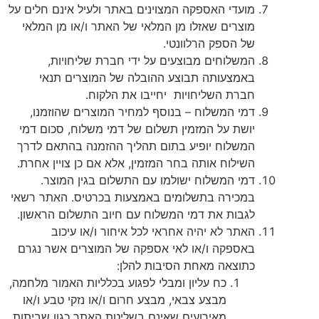
מועדי האספקה המצוינים באתר ולעיל אינם חלים על
מוצרים שאזלו מן המלאי של האתר ו/או מן המלאי
של הספק הרלוונטי.
המשלוחים מבוצעים על ידי חברת שליחויות,
באמצעותה תבוצע ההובלה של המוצרים תנאי
חברת השליחויות יחייבו את הלקוח.
דמי המשלוח – בנוסף למחיר המוצרים שהוזמנו,
יושת על המזמין תשלום של דמי משלוח, סכום דמי
המשלוח יופיע בתום תהליך ההזמנה בהתאם לדרך
השילוח אותה בחר המזמין, אלא אם כן צויין אחרת.
דמי המשלוח ישולמו עם התשלום בגין המוצר.
במכירה בתשלומים באמצעות בכרטיס. האתר רשאי
לגבות את דמי המשלוח עם חיוב התשלום הראשון.
האתר לא יהיה אחראי לכל איחור ו/או עיכוב
באספקה ו/או לאי אספקה של המוצרים אשר נגרם
כתוצאה מאחת הסיבות להלן:
כח עליון ומבלי לפגוע בכלליות האמור מלחמה,
מבצע צבאי, מבצע חרום ו/או נזקי טבע ו/או
מאירועים שאינם בשליטת האתר כגון שביתות