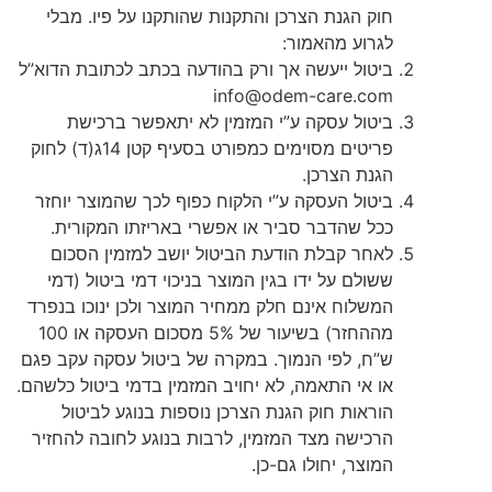
חוק הגנת הצרכן והתקנות שהותקנו על פיו. מבלי
לגרוע מהאמור:
ביטול ייעשה אך ורק בהודעה בכתב לכתובת הדוא”ל
info@odem-care.com
ביטול עסקה ע”י המזמין לא יתאפשר ברכישת
פריטים מסוימים כמפורט בסעיף קטן 14ג(ד) לחוק
הגנת הצרכן.
ביטול העסקה ע”י הלקוח כפוף לכך שהמוצר יוחזר
ככל שהדבר סביר או אפשרי באריזתו המקורית.
לאחר קבלת הודעת הביטול יושב למזמין הסכום
ששולם על ידו בגין המוצר בניכוי דמי ביטול (דמי
המשלוח אינם חלק ממחיר המוצר ולכן ינוכו בנפרד
מההחזר) בשיעור של 5% מסכום העסקה או 100
ש”ח, לפי הנמוך. במקרה של ביטול עסקה עקב פגם
או אי התאמה, לא יחויב המזמין בדמי ביטול כלשהם.
הוראות חוק הגנת הצרכן נוספות בנוגע לביטול
הרכישה מצד המזמין, לרבות בנוגע לחובה להחזיר
המוצר, יחולו גם-כן.