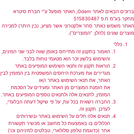
ברוכים
הבאים לאתר Odem, האתר מופעל ע”י חברת סיטרא
מחקר בע"מ ח.פ 515830487
האתר משמש כאתר סחר אלקטרוני אשר מציע, (בין היתר) למכירה
מוצרים שונים (להלן: “המוצרים”).
כללי
האמור בתקנון זה מתייחס באופן שווה לבני שני המינים,
והשימוש בלשון זכר הוא מטעמי נוחות בלבד.
הוראות תקנון זה ותנאי השימוש המופיעים באתר
מגדירים את מערכת היחסים המשפטית בין המזמין לבין
האתר, את תנאי השימוש באתר ו/או
את הזמנת המוצרים מן האתר ומעידים על הסכמת
המזמין, לתנאים אלה ולתנאים נוספים המופיעים באתר.
החברה רשאית בכל עת, על פי שיקול דעתה הבלעדי,
לעדכן תקנון זה.
תנאים אלה חלים על השימוש באתר ובשירותים
הכלולים בו באמצעות כל מחשב או מכשיר תקשורת
אחר (כדוגמת טלפון סלולארי, טבלטים למיניהם וכו’)