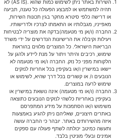
השירות באתר ניתן לשימוש כמות שהוא .(AS IS) לא
תהיה למשתמש או למבצע הפעולה כל טענה, תביעה
או דרישה כלפי סיטרא מחקר בגין תכונות השירות,
מאפייניו, מגבלותיו או התאמתו לצרכיו ולדרישותיו
.
החברה (ו/אן מי מטעמה)בדקה את מוצריה לבטיחות
ויעילות וקיבלה את הרישיונות הנדרשים על ידי משרד
הבריאות הישראלי. כל המוצרים מלווים בהוראות
שימוש, רכיבים והיתר ויתור על מנת ליידע ולהגן על
הלקוחות מפני כל נזק. החברה ו/או מי מטעמה לא
יישאו במישרין ו/או בעקיפין בכל אחריות לנזקים
הנובעים ו/ או קשורים בכל דרך שהיא, לשימוש או
שימוש לרעה במוצרים.
החברה (ו/או מי מטעמה) אינה נושאת במישרין או
בעקיפין באחריות כלשהי לנזקים הנובעים כתוצאה
משימוש ו/או הסתמכות על מידע המתפרסם
באתרים חיצוניים, שאליהם ניתן להגיע באמצעות
איזה מהשירותים באתר. יובהר כי החברה עושה
ותעשה כמיטב יכולתה לשתף פעולה עם ספקים
אמינים ובעלי מוניטין בלבד.