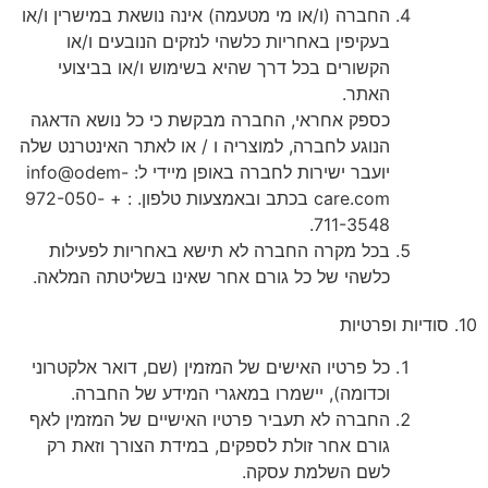
החברה (ו/או מי מטעמה) אינה נושאת במישרין ו/או
בעקיפין באחריות כלשהי לנזקים הנובעים ו/או
הקשורים בכל דרך שהיא בשימוש ו/או בביצועי
האתר.
כספק אחראי, החברה מבקשת כי כל נושא הדאגה
הנוגע לחברה, למוצריה ו / או לאתר האינטרנט שלה
יועבר ישירות לחברה באופן מיידי ל:
info@odem-
care.com
בכתב ובאמצעות טלפון. : + 972-050-
711-3548.
בכל מקרה החברה לא תישא באחריות לפעילות
כלשהי של כל גורם אחר שאינו בשליטתה המלאה.
10. סודיות ופרטיות
כל פרטיו האישים של המזמין (שם, דואר אלקטרוני
וכדומה), יישמרו במאגרי המידע של החברה.
החברה לא תעביר פרטיו האישיים של המזמין לאף
גורם אחר זולת לספקים, במידת הצורך וזאת רק
לשם השלמת עסקה.