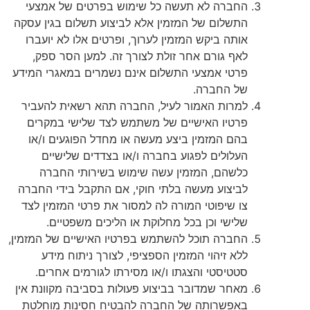
החברה לא תעשה כל שימוש בפרטים של אמצעי
התשלום של המזמין אלא לביצוע תשלום בגין עסקה
אותה ביקש המזמין לערוך, ופרטים אלו לא יועברו
לאף גורם אחר זולת לצורך זה. למען הסר ספק,
פרטי אמצעי התשלום אינם נשמרים במאגרי המידע
של החברה.
למרות האמור לעיל, החברה תהא רשאית להעביר
פרטיו האישיים של משתמש לצד שלישי במקרים
בהם המזמין ביצע מעשה או מחדל הפוגעים ו/או
העלולים לפגוע בחברה ו/או בצדדים שלישיים
כלשהם, המזמין עשה שימוש בשירותי החברה
לביצוע מעשה בלתי חוקי, אם התקבל בידי החברה
צו שיפוטי המורה לה למסור את פרטי המזמין לצד
שלישי וכן בכל מחלוקת או הליכים משפטיים.
החברה תוכל להשתמש בפרטיו האישיים של המזמין,
ללא זיהוי המזמין הספציפי, לצורך ניתוח מידע
סטטיסטי והצגתו ו/או מסירתו לגורמים אחרים.
מאחר שמדובר בביצוע פעולות בסביבה מקוונת אין
באפשרותה של החברה להבטיח חסינות מוחלטת