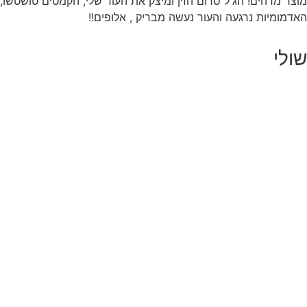
מוצר מדהים! הג'ל סרום הזין ומיצק את העור שלי, הקמטים טושטשו,
האדמומיות נרגעה והעור נעשה מבריק , אלופים!!
שולי