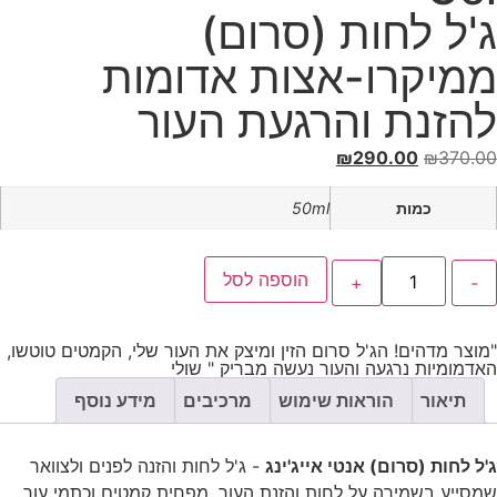
ג'ל לחות (סרום)
ממיקרו-אצות אדומות
להזנת והרגעת העור
₪
290.00
₪
370.00
כמות
50ml
הוספה לסל
"מוצר מדהים! הג'ל סרום הזין ומיצק את העור שלי, הקמטים טוטשו,
האדמומיות נרגעה והעור נעשה מבריק " שולי
תיאור
הוראות שימוש
מרכיבים
מידע נוסף
ג'ל לחות (סרום) אנטי אייג'ינג
- ג'ל לחות והזנה לפנים ולצוואר
שמסייע בשמירה על לחות והזנת העור, מפחית קמטים וכתמי עור,