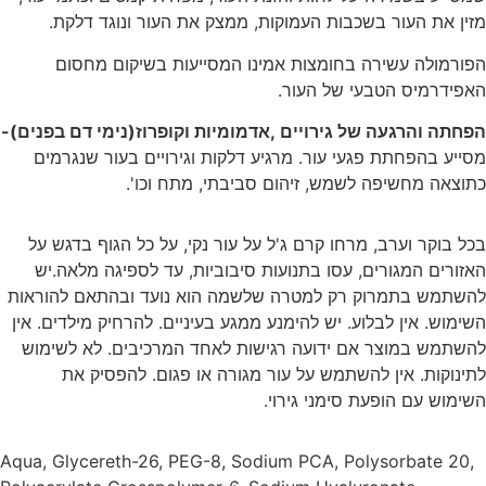
מזין את העור בשכבות העמוקות, ממצק את העור ונוגד דלקת.
הפורמולה עשירה בחומצות אמינו המסייעות בשיקום מחסום
האפידרמיס הטבעי של העור.
הפחתה והרגעה של גירויים ,אדמומיות וקופרוז(נימי דם בפנים)-
מסייע בהפחתת פגעי עור. מרגיע דלקות וגירויים בעור שנגרמים
כתוצאה מחשיפה לשמש, זיהום סביבתי, מתח וכו'.
בכל בוקר וערב, מרחו קרם ג'ל על עור נקי, על כל הגוף בדגש על
האזורים המגורים, עסו בתנועות סיבוביות, עד לספיגה מלאה.יש
להשתמש בתמרוק רק למטרה שלשמה הוא נועד ובהתאם להוראות
השימוש. אין לבלוע. יש להימנע ממגע בעיניים. להרחיק מילדים. אין
להשתמש במוצר אם ידועה רגישות לאחד המרכיבים. לא לשימוש
לתינוקות. אין להשתמש על עור מגורה או פגום. להפסיק את
השימוש עם הופעת סימני גירוי.
Aqua, Glycereth-26, PEG-8, Sodium PCA, Polysorbate 20,