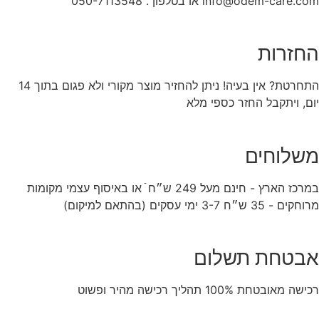
info@odem-care.com או בטלפון . 050-7113548
החזרות
התחרטת? אין בעיה! ניתן להחזיר מוצר מקורי ולא פגום בתוך 14
יום, ויתקבל החזר כספי מלא
משלוחים
במרכז הארץ - חינם מעל 249 ש״ח ֿ או באיסוף עצמי מקומות
מרוחקים - 35 ש״ח 3-7 ימי עסקים (בהתאם למיקום)
אבטחת תשלום
רכישה מאובטחת 100% תהליך רכישה מהיר ופשוט