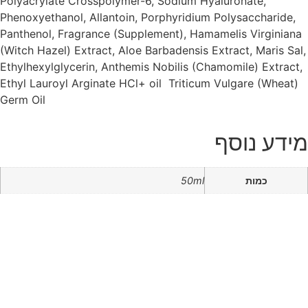
Polyacrylate Crosspolymer-6, Sodium Hyaluronate,
Phenoxyethanol, Allantoin, Porphyridium Polysaccharide,
Panthenol, Fragrance (Supplement), Hamamelis Virginiana
(Witch Hazel) Extract, Aloe Barbadensis Extract, Maris Sal,
Ethylhexylglycerin, Anthemis Nobilis (Chamomile) Extract,
Ethyl Lauroyl Arginate HCl+ oil Triticum Vulgare (Wheat)
Germ Oil
מידע נוסף
כמות
50ml