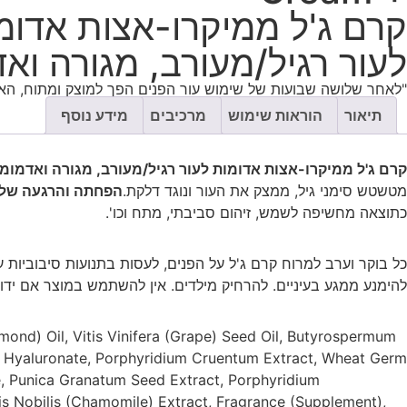
קרם ג'ל ממיקרו-אצות אדומ
לעור רגיל/מעורב, מגורה ואד
"לאחר שלושה שבועות של שימוש עור הפנים הפך למוצק ומתוח, האד
תיאור
הוראות שימוש
מרכיבים
מידע נוסף
קרם ג'ל ממיקרו-אצות אדומות לעור רגיל/מעורב, מגורה ואדמומי
מטשטש סימני גיל, ממצק את העור ונוגד דלקת.
הפחתה והרגעה של ג
כתוצאה מחשיפה לשמש, זיהום סביבתי, מתח וכו'.
כל בוקר וערב למרוח קרם ג'ל על הפנים, לעסות בתנועות סיבוביות
להימנע ממגע בעיניים. להרחיק מילדים. אין להשתמש במוצר אם ידוע
ond) Oil, Vitis Vinifera (Grape) Seed Oil, Butyrospermum
ium Hyaluronate, Porphyridium Cruentum Extract, Wheat Germ
te, Punica Granatum Seed Extract, Porphyridium
s Nobilis (Chamomile) Extract, Fragrance (Supplement),