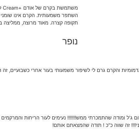
מש
השתפר משמעותית. הקרם אינו שומני ו
תקופה קצרה. מאוד מרוצה, ממליצה בח
נופר
ומיות והקרם גרם לי לשיפור משמעותי בעור אחרי כשבועיים, זה ה
ת במוצרים המופלאים האלה ובמיוחד ב- cream+ובסרום ג'ל ומודה שהתמכרתי ממש!!!!!!! נעימי
!!!! זה שווה כ"כ ! תודה שהמצאתם אותם!