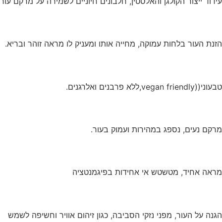
עידוד ייצור הקולגן והאלסטין, חלבונים חיוניים לשמירה על מרקם עור
הזנת העור בלחות עמוקה, מחייה אותו ומעניק לו מראה זוהר ובריא.
טבעוני((vegan friendly,ללא פרבנים ואלרגנים.
מרקם נעים, נספג במהירות ועמוק בעור.
מראה אחיד, מטשטש אי אחידות בפיגמנטציה
הגנה על העור, מפני נזקי הסביבה, כגון זיהום אוויר וחשיפה לשמש