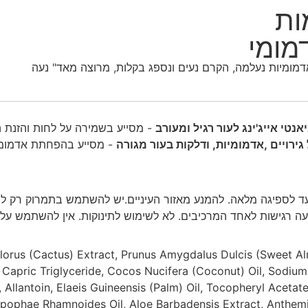
ות
מומי
מומיות נעלמה, הקרם נעים ונספג בקלות, מרוצה מאד" נעה
אנטי אייג'ינג לעור רגיל ומעורב
- מסייע בשמירה על לחות והזנת ה
ירויים ,אדמומיות, ודלקות בעור מגורה
- מסייע בהפחתת אדמומיות,
 עד לספיגה מלאה. להמנע מאזור העיניים.יש להשתמש בתמרוק רק ל
ה רגישות לאחד המרכיבים. לא לשימוש לתינוקות. אין להשתמש על ע
lorus (Cactus) Extract, Prunus Amygdalus Dulcis (Sweet Alm
c/- Capric Triglyceride, Cocos Nucifera (Coconut) Oil, Sod
 Allantoin, Elaeis Guineensis (Palm) Oil, Tocopheryl Aceta
ppophae Rhamnoides Oil, Aloe Barbadensis Extract, Anthemi