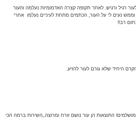
תמשת בקרם של אודם +Cream לעור רגיל ורגיש. לאחר תקופה קצרה האדמומיות נעלמה והעור
ממש נעים לי על העור, הכתמים מתחת לעיניים נעלמו אחרי
ום רב!!
קרם היחיד שלא גורם לעור להזיע.
ם לעור הריחות והמרקמים מושלמים! התוצאות הן עור נושם זורח ומרוצה.,השירות ברמה הכי